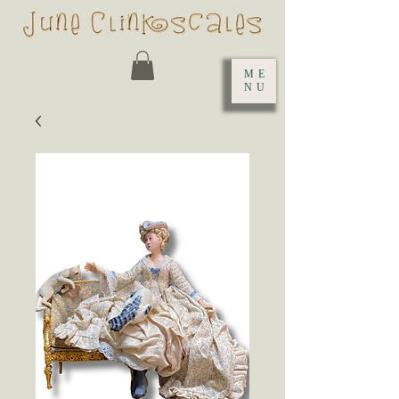
ME
NU