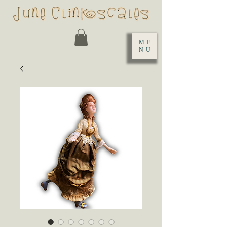
ME
NU