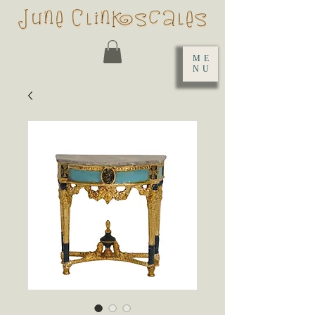
ME
NU